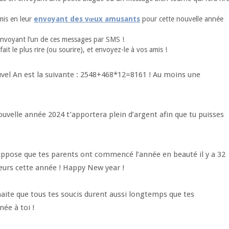
mis en leur
envoyant des vœux amusants
pour cette nouvelle année
n envoyant l’un de ces messages par SMS !
ait le plus rire (ou sourire), et envoyez-le à vos amis !
el An est la suivante : 2548+468*12=8161 ! Au moins une
uvelle année 2024 t’apportera plein d’argent afin que tu puisses
ppose que tes parents ont commencé l’année en beauté il y a 32
eurs cette année ! Happy New year !
aite que tous tes soucis durent aussi longtemps que tes
ée à toi !