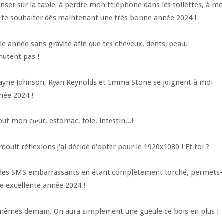
ser sur la table, à perdre mon téléphone dans les toilettes, à m
ère te souhaiter dès maintenant une très bonne année 2024 !
le année sans gravité afin que tes cheveux, dents, peau,
hutent pas !
ayne Johnson, Ryan Reynolds et Emma Stone se joignent à moi
née 2024 !
ut mon cœur, estomac, foie, intestin...!
ult réflexions j'ai décidé d'opter pour le 1920x1080 ! Et toi ?
des SMS embarrassants en étant complètement torché, permets
e excellente année 2024 !
 mêmes demain. On aura simplement une gueule de bois en plus !