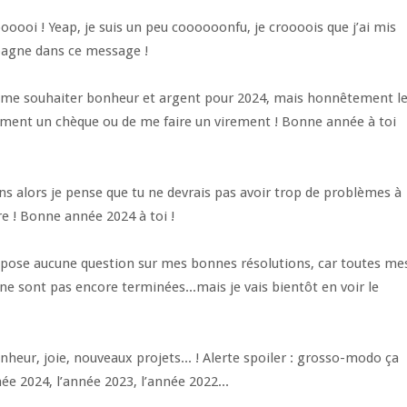
oi ! Yeap, je suis un peu coooooonfu, je croooois que j’ai mis
pagne dans ce message !
e me souhaiter bonheur et argent pour 2024, mais honnêtement l
ement un chèque ou de me faire un virement ! Bonne année à toi
s alors je pense que tu ne devrais pas avoir trop de problèmes à
 ! Bonne année 2024 à toi !
pose aucune question sur mes bonnes résolutions, car toutes me
ne sont pas encore terminées...mais je vais bientôt en voir le
heur, joie, nouveaux projets... ! Alerte spoiler : grosso-modo ça
ée 2024, l’année 2023, l’année 2022...